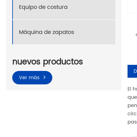
Equipo de costura
Máquina de zapatos
nuevos productos
D
Ver más
El 
que
pen
cir
pas