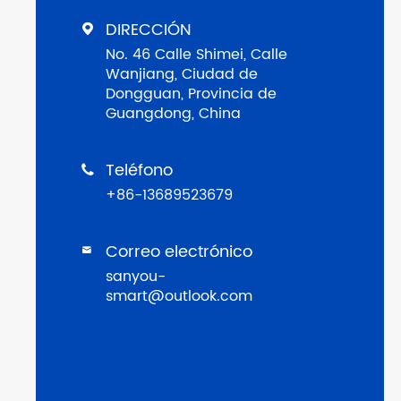
DIRECCIÓN

No. 46 Calle Shimei, Calle
Wanjiang, Ciudad de
Dongguan, Provincia de
Guangdong, China
Teléfono

+86-13689523679
Correo electrónico

sanyou-
smart@outlook.com