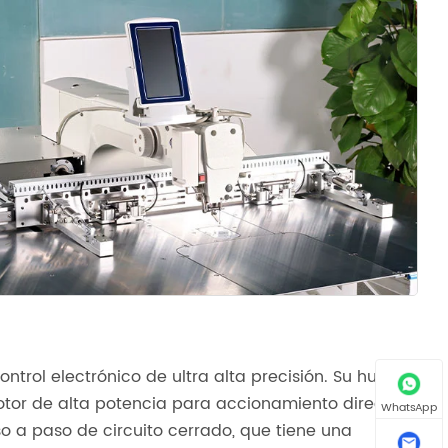
trol electrónico de ultra alta precisión. Su husillo
or de alta potencia para accionamiento directo. En
WhatsApp
o a paso de circuito cerrado, que tiene una