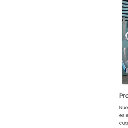
Pr
Nue
es 
cua