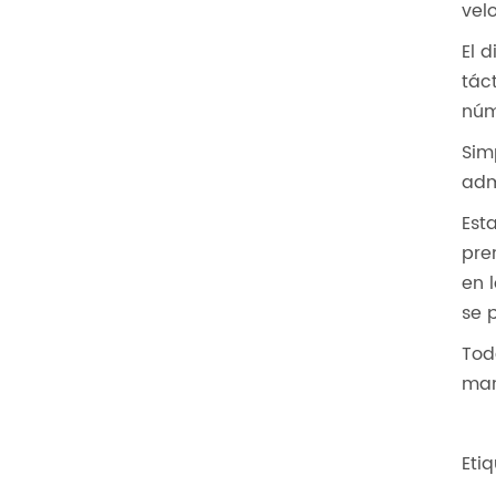
vel
El 
tác
núm
Sim
adm
Est
pre
en 
se 
Tod
man
Eti