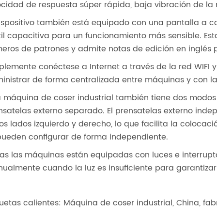
ocidad de respuesta súper rápida, baja vibración de la
dispositivo también está equipado con una pantalla a co
til capacitiva para un funcionamiento más sensible. E
eros de patrones y admite notas de edición en inglés pa
plemente conéctese a Internet a través de la red WIFI y l
inistrar de forma centralizada entre máquinas y con 
a máquina de coser industrial también tiene dos modos 
nsatelas externo separado. El prensatelas externo ind
los lados izquierdo y derecho, lo que facilita la colocac
pueden configurar de forma independiente.
as las máquinas están equipadas con luces e interrup
ualmente cuando la luz es insuficiente para garantizar
quetas calientes: Máquina de coser industrial, China, fab