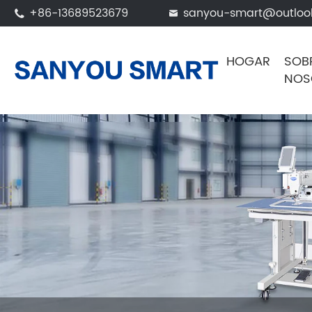
+86-13689523679
sanyou-smart@outloo


HOGAR
SOB
NOS