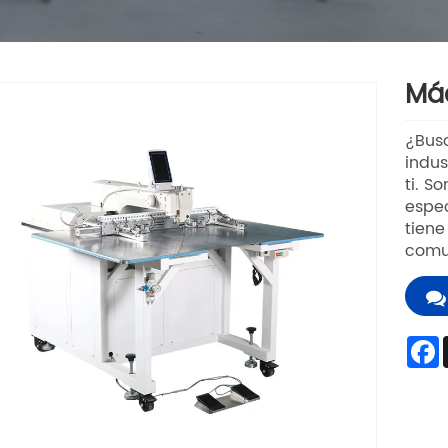
Máq
¿Busc
indus
ti. S
espec
tiene
comu