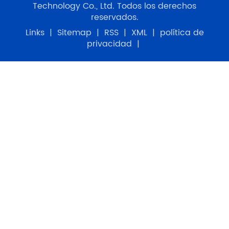
Copyright © 2026 Dongguan Sanyou Automation
Technology Co., Ltd. Todos los derechos
reservados.
Links
|
Sitemap
|
RSS
|
XML
|
política de
privacidad
|