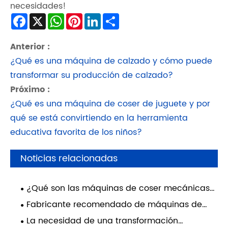
necesidades!
Facebook
X
WhatsApp
Pinterest
LinkedIn
Share
Anterior :
¿Qué es una máquina de calzado y cómo puede
transformar su producción de calzado?
Próximo :
¿Qué es una máquina de coser de juguete y por
qué se está convirtiendo en la herramienta
educativa favorita de los niños?
Noticias relacionadas
¿Qué son las máquinas de coser mecánicas
electrónicas y cómo transforman el
Fabricante recomendado de máquinas de
rendimiento de la costura industrial?
coser de patrones computarizadas: Dongguan
La necesidad de una transformación
Sanyou Automation