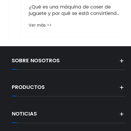
¿Qué es una máquina de coser de
juguete y por qué se está convirtiendo
en la herramienta educativa favorita
Ver más >>
de los niños?
SOBRE NOSOTROS
PRODUCTOS
NOTICIAS