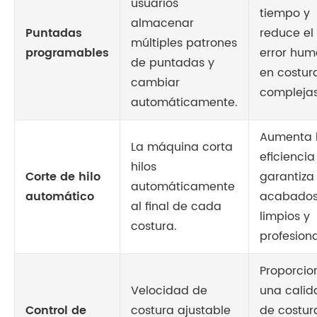
usuarios
tiempo y
almacenar
Puntadas
reduce el
múltiples patrones
programables
error hu
de puntadas y
en costur
cambiar
complejas
automáticamente.
Aumenta 
La máquina corta
eficiencia
hilos
Corte de hilo
garantiza
automáticamente
automático
acabado
al final de cada
limpios y
costura.
profesiona
Proporcio
Velocidad de
una calid
Control de
costura ajustable
de costur