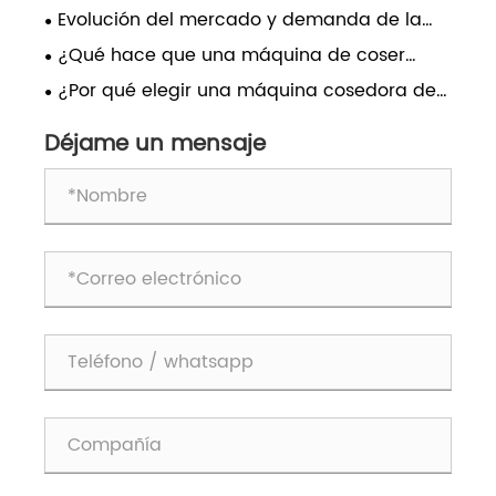
tecnológica en la industria de la costura de
Evolución del mercado y demanda de la
etiquetas
industria de máquinas de coser
¿Qué hace que una máquina de coser
computarizadas con lanzaderas oscilantes
industrial CNC sea esencial para la fabricación
¿Por qué elegir una máquina cosedora de
moderna?
bolsas para un embalaje eficiente?
Déjame un mensaje